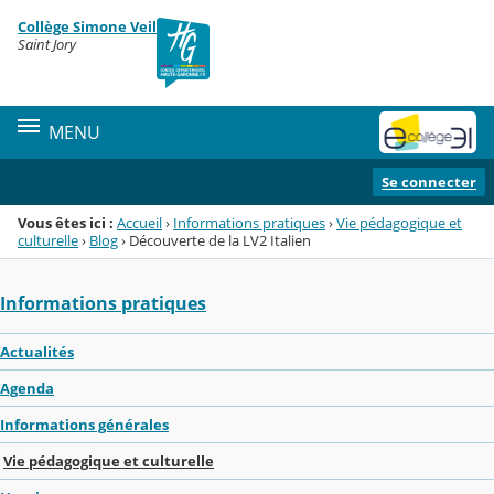
Panneau de gestion des cookies
Collège Simone Veil
Menu de la rubrique
Contenu
Saint Jory
MENU
Se connecter
Vous êtes ici :
Accueil
›
Informations pratiques
›
Vie pédagogique et
culturelle
›
Blog
›
Découverte de la LV2 Italien
Informations pratiques
Actualités
Agenda
Informations générales
Vie pédagogique et culturelle