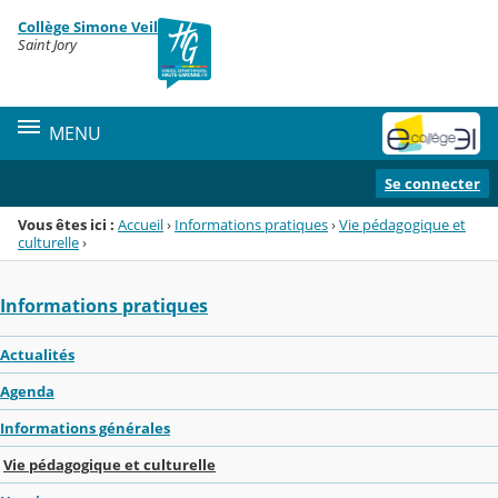
Panneau de gestion des cookies
Collège Simone Veil
Menu de la rubrique
Contenu
Saint Jory
MENU
Se connecter
Vous êtes ici :
Accueil
›
Informations pratiques
›
Vie pédagogique et
culturelle
›
Informations pratiques
Actualités
Agenda
Informations générales
Vie pédagogique et culturelle