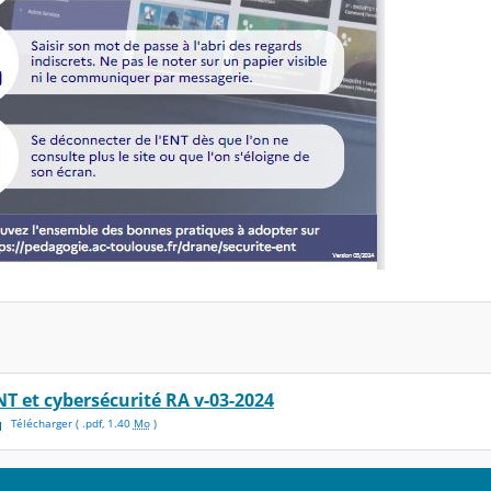
NT et cybersécurité RA v-03-2024
Télécharger
( .
pdf
,
1.40
Mo
)