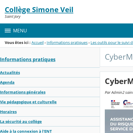
Panneau de gestion des cookies
Collège Simone Veil
Menu de la rubrique
Contenu
Saint Jory
MENU
Vous êtes ici :
Accueil
›
Informations pratiques
›
Les outils pour le suivi 
CyberMa
Informations pratiques
Actualités
CyberM
Agenda
Informations générales
Par Admin2 saint-
Vie pédagogique et culturelle
Horaires
La sécurité au collège
Aide à la connexion à l'ENT