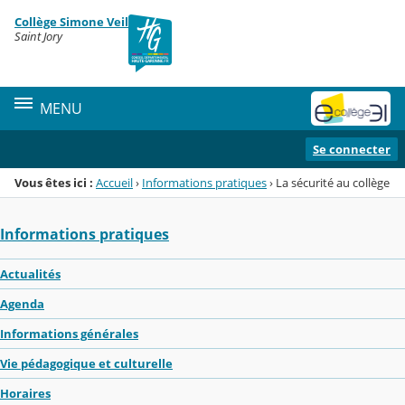
Panneau de gestion des cookies
Collège Simone Veil
Menu de la rubrique
Contenu
Saint Jory
MENU
Se connecter
Vous êtes ici :
Accueil
›
Informations pratiques
›
La sécurité au collège
Informations pratiques
Actualités
Agenda
Informations générales
Vie pédagogique et culturelle
Horaires