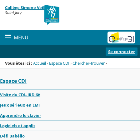
Panneau de gestion des cookies
Collège Simone Veil
Menu de la rubrique
Contenu
Saint Jory
MENU
Se connecter
Vous êtes ici :
Accueil
›
Espace CDI
›
Chercher-Trouver
›
Espace CDI
Visite du CDI- IRD 6è
Jeux sérieux en EMI
Apprendre le clavier
Logiciels et applis
Défi Babélio