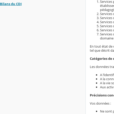
Services 
Bilans du CDI
établiss
pédagogi
Services d
Services 
Services 
Services 
Services 
Services 
domaine é
En tout état de 
tel que décrit d
Catégories de 
Les données trai
A l’ident
A la conn
A la vie s
Aux activ
Précisions co
Vos données :
Ne sont 