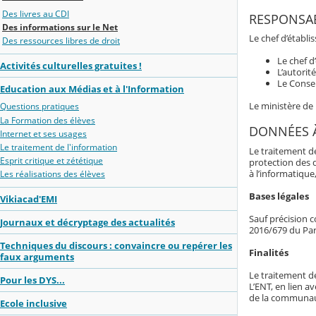
Des livres au CDI
RESPONSAB
Des informations sur le Net
Le chef d’établ
Des ressources libres de droit
Le chef d
Activités culturelles gratuites !
L’autorit
Le Consei
Education aux Médias et à l'Information
Le ministère de
Questions pratiques
La Formation des élèves
DONNÉES 
Internet et ses usages
Le traitement de l'information
Le traitement d
Esprit critique et zététique
protection des 
à l’informatique,
Les réalisations des élèves
Bases légales
Vikiacad'EMI
Sauf précision c
Journaux et décryptage des actualités
2016/679 du Par
Techniques du discours : convaincre ou repérer les
Finalités
faux arguments
Le traitement d
Pour les DYS...
L’ENT, en lien av
de la communaut
Ecole inclusive