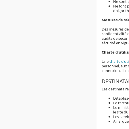
Ne sont p
Ne font p
d’algorit
Mesures de sé
Des mesures de s
confidentialité
audits de sécuri
sécurité en vigu
Charte d’utilis
Une
charte d’uti
personnel, aux d
connexion. Il i
DESTINATA
Les destinataire
L’établis
Le rector
Le minist
le site d
Les servi
Ainsi que