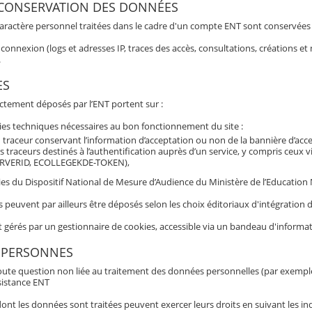
 CONSERVATION DES DONNÉES
aractère personnel traitées dans le cadre d'un compte ENT sont conservées po
connexion (logs et adresses IP, traces des accès, consultations, créations 
.
ES
ectement déposés par l’ENT portent sur :
ies techniques nécessaires au bon fonctionnement du site :
 traceur conservant l’information d’acceptation ou non de la bannière d’acc
s traceurs destinés à l’authentification auprès d’un service, y compris ceux 
RVERID, ECOLLEGEKDE-TOKEN),
es du Dispositif National de Mesure d’Audience du Ministère de l’Education N
s peuvent par ailleurs être déposés selon les choix éditoriaux d'intégratio
t gérés par un gestionnaire de cookies, accessible via un bandeau d'informat
 PERSONNES
oute question non liée au traitement des données personnelles (par exemple b
sistance ENT
nt les données sont traitées peuvent exercer leurs droits en suivant les ind