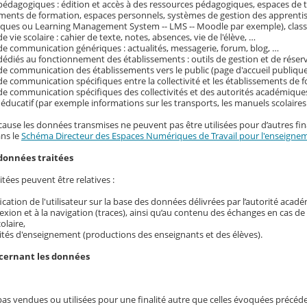
pédagogiques : édition et accès à des ressources pédagogiques, espaces de tr
ements de formation, espaces personnels, systèmes de gestion des apprenti
ques ou Learning Management System -- LMS -- Moodle par exemple), classe
e vie scolaire : cahier de texte, notes, absences, vie de l'élève, …
de communication génériques : actualités, messagerie, forum, blog, …
dédiés au fonctionnement des établissements : outils de gestion et de réser
de communication des établissements vers le public (page d'accueil publique
de communication spécifiques entre la collectivité et les établissements de f
de communication spécifiques des collectivités et des autorités académique
ducatif (par exemple informations sur les transports, les manuels scolaire
cause les données transmises ne peuvent pas être utilisées pour d’autres fina
ans le
Schéma Directeur des Espaces Numériques de Travail pour l'enseignem
données traitées
tées peuvent être relatives :
ification de l'utilisateur sur la base des données délivrées par l’autorité acad
exion et à la navigation (traces), ainsi qu’au contenu des échanges en cas d
colaire,
ités d'enseignement (productions des enseignants et des élèves).
ncernant les données
pas vendues ou utilisées pour une finalité autre que celles évoquées précé