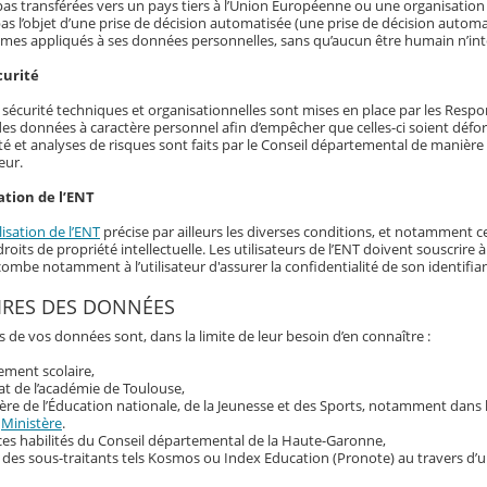
as transférées vers un pays tiers à l’Union Européenne ou une organisation 
as l’objet d’une prise de décision automatisée (une prise de décision automat
hmes appliqués à ses données personnelles, sans qu’aucun être humain n’int
curité
écurité techniques et organisationnelles sont mises en place par les Responsa
 des données à caractère personnel afin d’empêcher que celles-ci soient déf
té et analyses de risques sont faits par le Conseil départemental de manière r
eur.
ation de l’ENT
lisation de l’ENT
précise par ailleurs les diverses conditions, et notamment ce
roits de propriété intellectuelle. Les utilisateurs de l’ENT doivent souscrir
ncombe notamment à l’utilisateur d'assurer la confidentialité de son identif
IRES DES DONNÉES
s de vos données sont, dans la limite de leur besoin d’en connaître :
sement scolaire,
at de l’académie de Toulouse,
ère de l’Éducation nationale, de la Jeunesse et des Sports, notamment dans
u
Ministère
.
ces habilités du Conseil départemental de la Haute-Garonne,
 des sous-traitants tels Kosmos ou Index Education (Pronote) au travers d’u