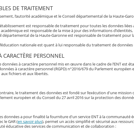
LES DE TRAITEMENT
issement, l’autorité académique et le Conseil départemental de la Haute-Garo
’établissement est responsable de traitement pour toutes les données liée
é académique est responsable de la mise à jour des informations d’identités,
l départemental de la Haute-Garonne est responsable de traitement pour la 
 l’éducation nationale est quant à lui responsable du traitement de données
À CARACTÈRE PERSONNEL
e données à caractère personnel mis en œuvre dans le cadre de l’ENT est éta
données à caractère personnel (RGPD) n°2016/679 du Parlement européen et du 
 aux fichiers et aux libertés.
ontraire, le traitement des données est fondé sur l’exécution d'une mission d'
lement européen et du Conseil du 27 avril 2016 sur la protection des donné
es données a pour finalité la fourniture d'un service ENT à la communauté 
ec le GAR (
en savoir plus
), permet un accès simplifié et sécurisé aux ressour
é éducative des services de communication et de collaboration :