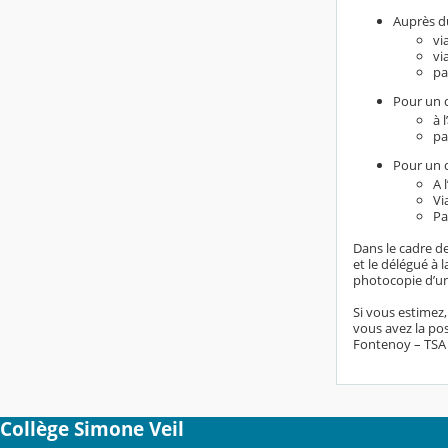
Auprès du
vi
vi
pa
Pour un d
à 
pa
Pour un d
A 
Vi
Pa
Dans le cadre de
et le délégué à
photocopie d’un 
Si vous estimez
vous avez la pos
Fontenoy – TSA 8
Collège Simone Veil