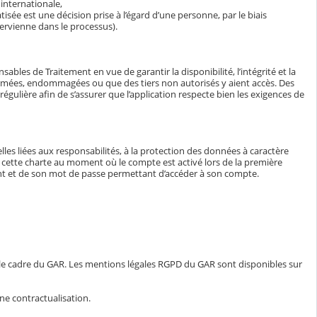
internationale,
isée est une décision prise à l’égard d’une personne, par le biais
ervienne dans le processus).
bles de Traitement en vue de garantir la disponibilité, l’intégrité et la
ormées, endommagées ou que des tiers non autorisés y aient accès. Des
égulière afin de s’assurer que l’application respecte bien les exigences de
lles liées aux responsabilités, à la protection des données à caractère
e à cette charte au moment où le compte est activé lors de la première
iant et de son mot de passe permettant d’accéder à son compte.
 le cadre du GAR. Les mentions légales RGPD du GAR sont disponibles sur
ne contractualisation.