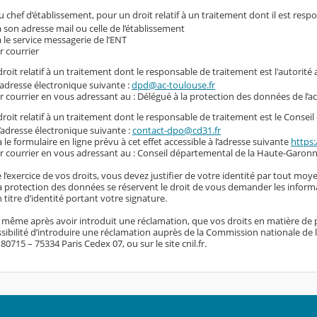
 chef d’établissement, pour un droit relatif à un traitement dont il est resp
a son adresse mail ou celle de l’établissement
a le service messagerie de l’ENT
r courrier
roit relatif à un traitement dont le responsable de traitement est l'autorité
l’adresse électronique suivante :
dpd@ac-toulouse.fr
r courrier en vous adressant au : Délégué à la protection des données de l’
roit relatif à un traitement dont le responsable de traitement est le Conse
l’adresse électronique suivante :
contact-dpo@cd31.fr
a le formulaire en ligne prévu à cet effet accessible à l’adresse suivante
https:
r courrier en vous adressant au : Conseil départemental de la Haute-Garonn
 l’exercice de vos droits, vous devez justifier de votre identité par tout moye
 la protection des données se réservent le droit de vous demander les inform
titre d’identité portant votre signature.
, même après avoir introduit une réclamation, que vos droits en matière de 
sibilité d’introduire une réclamation auprès de la Commission nationale de l’i
0715 – 75334 Paris Cedex 07, ou sur le site cnil.fr.