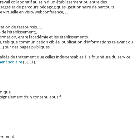
avail collaboratif au sein d'un établissement ou entre des
ssages et de parcours pédagogiques (gestionnaire de parcours
 virtuelle en visio/webconférence, …
vation de ressources, …
 de l'établissement),
ormation, entre l’académie et les établissements,
s, tels que communication ciblée, publication d'informations relevant du
s…) sur des pages publiques.
lités de traitement que celles indispensables à la fourniture du service
ent scolaire
(SDET).
émique,
e signalement d’un contenu abusif,
demment,