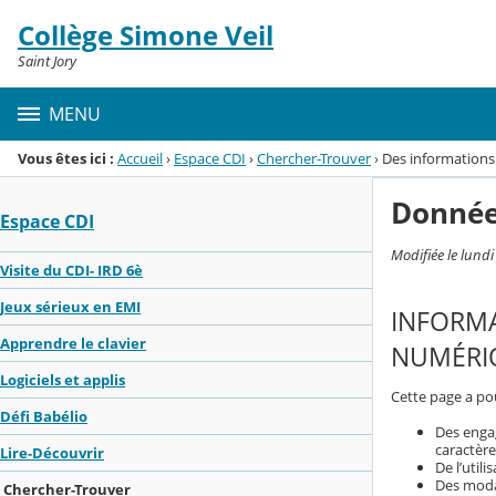
Panneau de gestion des cookies
Collège Simone Veil
Menu de la rubrique
Contenu
Saint Jory
MENU
Vous êtes ici :
Accueil
›
Espace CDI
›
Chercher-Trouver
›
Des informations 
Donnée
Espace CDI
Modifiée le lund
Visite du CDI- IRD 6è
Jeux sérieux en EMI
INFORMA
Apprendre le clavier
NUMÉRIQ
Logiciels et applis
Cette page a pou
Défi Babélio
Des enga
caractère
Lire-Découvrir
De l’util
Des modal
Chercher-Trouver