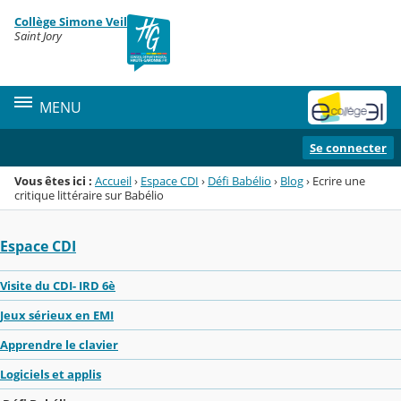
Panneau de gestion des cookies
Collège Simone Veil
Menu de la rubrique
Contenu
Saint Jory
MENU
Se connecter
Vous êtes ici :
Accueil
›
Espace CDI
›
Défi Babélio
›
Blog
›
Ecrire une
critique littéraire sur Babélio
Espace CDI
Visite du CDI- IRD 6è
Jeux sérieux en EMI
Apprendre le clavier
Logiciels et applis