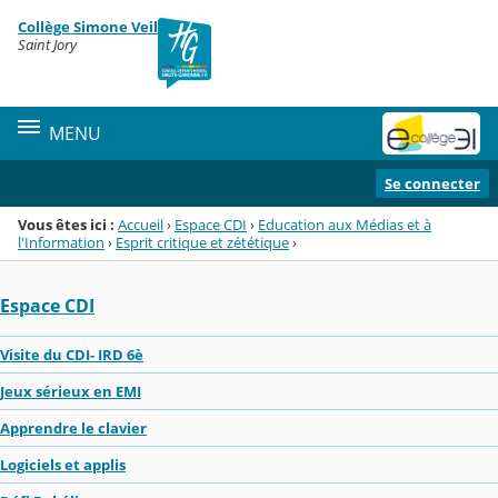
Panneau de gestion des cookies
Collège Simone Veil
Menu de la rubrique
Contenu
Saint Jory
MENU
Se connecter
Vous êtes ici :
Accueil
›
Espace CDI
›
Education aux Médias et à
l'Information
›
Esprit critique et zététique
›
Espace CDI
Visite du CDI- IRD 6è
Jeux sérieux en EMI
Apprendre le clavier
Logiciels et applis