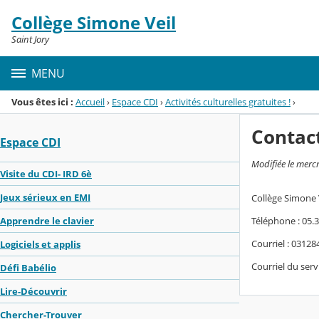
Panneau de gestion des cookies
Collège Simone Veil
Menu de la rubrique
Contenu
Saint Jory
MENU
Vous êtes ici :
Accueil
›
Espace CDI
›
Activités culturelles gratuites !
›
Contac
Espace CDI
Modifiée le merc
Visite du CDI- IRD 6è
Jeux sérieux en EMI
Collège Simone 
Téléphone : 05.3
Apprendre le clavier
Courriel : 0312
Logiciels et applis
Courriel du serv
Défi Babélio
Lire-Découvrir
Chercher-Trouver