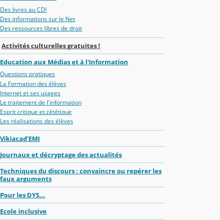
Des livres au CDI
Des informations sur le Net
Des ressources libres de droit
Activités culturelles gratuites !
Education aux Médias et à l'Information
Questions pratiques
La Formation des élèves
Internet et ses usages
Le traitement de l'information
Esprit critique et zététique
Les réalisations des élèves
Vikiacad'EMI
Journaux et décryptage des actualités
Techniques du discours : convaincre ou repérer les
faux arguments
Pour les DYS...
Ecole inclusive