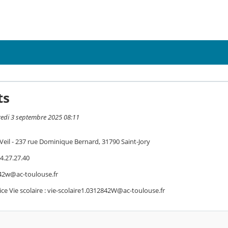
ts
redi 3 septembre 2025 08:11
Veil - 237 rue Dominique Bernard, 31790 Saint-Jory
4.27.27.40
842w@ac-toulouse.fr
ice Vie scolaire : vie-scolaire1.0312842W@ac-toulouse.fr